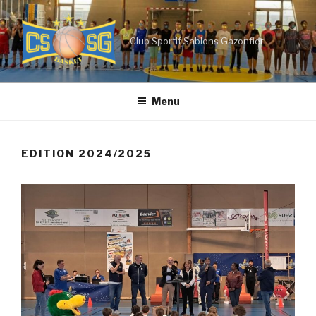
Aller
au
contenu
Club Sportif Sablons Gazonfier
principal
Menu
EDITION 2024/2025