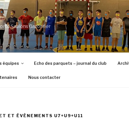
ortif Sablons Gazonfier
s équipes
Echo des parquets – journal du club
Archi
tenaires
Nous contacter
ET ET ÉVÈNEMENTS U7+U9+U11