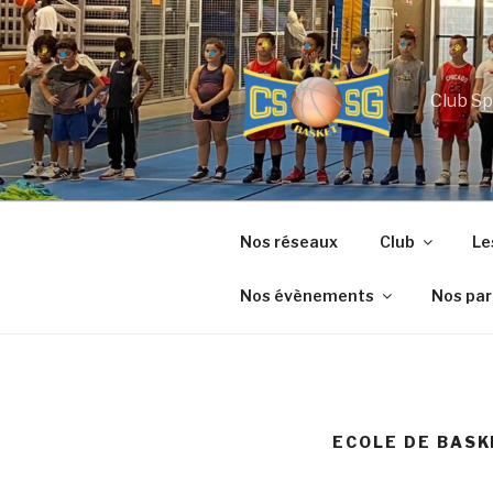
Aller
au
contenu
principal
Club Sp
Nos réseaux
Club
Le
Nos évènements
Nos par
ECOLE DE BASK