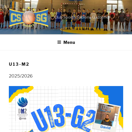
Aller
au
contenu
Club Sportif Sablons Gazonfier
principal
Menu
U13-M2
2025/2026