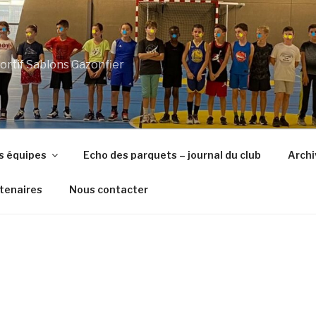
ortif Sablons Gazonfier
s équipes
Echo des parquets – journal du club
Archi
tenaires
Nous contacter